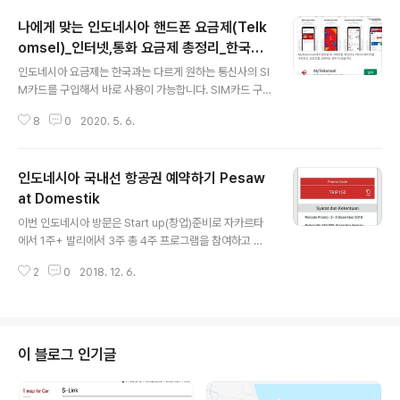
송 세번째는 2019년 8월에 새로운 회사 입사하면서 한국
나에게 맞는 인도네시아 핸드폰 요금제(Telk
평택에서 인도네시아 사마린다로 해외 이사 첫번째 두번째
는 솔직히 회사에서 해외이사관련 서류준비부터 화물운송
omsel)_인터넷,통화 요금제 총정리_한국으
글 내용
업체 까지 모두 담당해줘서 비용이 얼마나 들었는지는 정
로 저렴하게 국제전화하는 꿀팁 공개!!
인도네시아 요금제는 한국과는 다르게 원하는 통신사의 SI
확히 알 수 없었어요! 그런데, 세번째 해외이사시에는 해외
M카드를 구입해서 바로 사용이 가능합니다. SIM카드 구
이사를 위해 업체와 연락하고 견적받고 회사에 결재 올려
입할때 원하는 핸드폰 번호를 선택해서 구입하면 됩니다.
서 승인받아 진행했기에 힘들었지만 경험과 정보가 생겨
8
0
2020. 5. 6.
그리고, 핸드폰 요금 지불 방식이 후불제와 선불제 두가지
도움이 되고자 공유하고자 해요^^ 1. 가장 중요..
방식으로 나누어지며, 저같은 경우에는 선불제를 사용하고
있습니다. 선불제 방식이란 일정금액을 충전(Isi pulsa)를
인도네시아 국내선 항공권 예약하기 Pesaw
해서 자기에게 맞는 요금제를 선택해서 사용하는 방식입니
다. 인도네시아 요금제도 시대에 따라 점차 달라지고 있으
at Domestik
글 내용
며 2020년 5월기준으로 저에게 가장 맞는 요금제와 핸드
이번 인도네시아 방문은 Start up(창업)준비로 자카르타
폰 요금 절약하는 꿀팁을 소개하려고 합니다^^ 인도네시아
에서 1주+ 발리에서 3주 총 4주 프로그램을 참여하고 있
통신사 중 제일 큰 업체이며 가장 대중적으로 사용하는 통
다. 그래서, 자카르타에서 발리행 비행기 티켓을 예매하고
신사가 바로 "Telkomsel" 입니다. 인도네시아에 거주하
2
0
2018. 12. 6.
자 내가 자주 사용하는 어플소개 및 황당한 경험을 써 보고
시는 한국인 대부분이 사용하고..
자 한다..ㅎㅎㅎ 난 인도네시아 국내선 비행기 예매할 때 주
로 3가지 어플을 비교해서 구매한다. 1. Indonesia Flight
2.tiket.com 3.Traveloka 경험상 보면, 항공사별 티켓
가격은 큰 차이가 없으며, 각 어플별 Promo(프로모션)를
이 블로그 인기글
보고 저렴하게 구매한다. 근데, 오늘 아침 예매하려고 했는
데... 어이가 없는 일이...ㅎㅎ 1.Indonesia Flight Promo