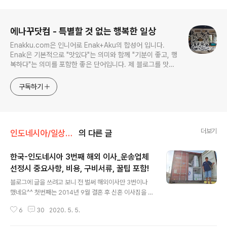
로그 정보
에나꾸닷컴 - 특별할 것 없는 행복한 일상
Enakku.com은 인니어로 Enak+Aku의 합성어 입니다.
Enak은 기본적으로 "맛있다"는 의미와 함께 "기분이 좋고, 행
복하다"는 의미를 포함한 좋은 단어입니다. 제 블로그를 맛있
게 이용하길 희망하며 Enakku.com 의 이야기를 들려드리겠
습니다.
구독하기
더보기
인도네시아/일상생활
의 다른 글
한국-인도네시아 3번째 해외 이사_운송업체
선정시 중요사항, 비용, 구비서류, 꿀팁 포함!
글 내용
블로그에 글을 쓰려고 보니 전 벌써 해외이사만 3번이나
했네요^^ 첫번째는 2014년 9월 결혼 후 신혼 이사짐을 한
국 청주에서 인도네시아 빵갈란분으로 화물운송 두번째는
6
30
2020. 5. 5.
2016년 11월 만9년간의 정든 인도네시아 코*도그룹을 퇴
사하면서 인도네시아 빵갈란분에서 한국 평택으로 화물운