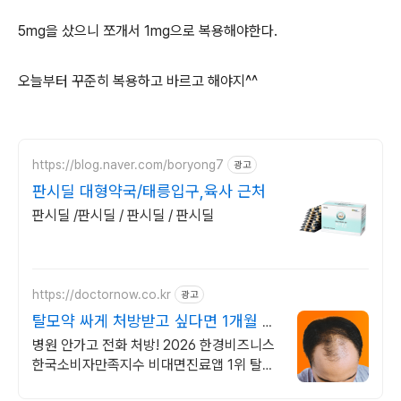
5mg을 샀으니 쪼개서 1mg으로 복용해야한다.
오늘부터 꾸준히 복용하고 바르고 해야지^^
https://blog.naver.com/boryong7
광고
판시딜 대형약국/태릉입구,육사 근처
판시딜 /판시딜 / 판시딜 / 판시딜
https://doctornow.co.kr
광고
탈모약 싸게 처방받고 싶다면 1개월 약
값 3,900원~
병원 안가고 전화 처방! 2026 한경비즈니스
한국소비자만족지수 비대면진료앱 1위 탈모
약 1알 383원부터!