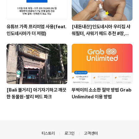
유튜브 가족 프리미엄 사용(feat.
[내돈내산]인도네시아 우리집 샤
인도네시아가 더 저렴)
워필터, 샤워기 헤드 추천 #장,단
점 소개
[Bali 볼거리] 아기자기하고 깨끗
뚜벅이의 소소한 절약 방법 Grab
한 동물원-발리 버드 파크
Unlimited 이용 방법
의안내
티스토리
로그인
고객센터