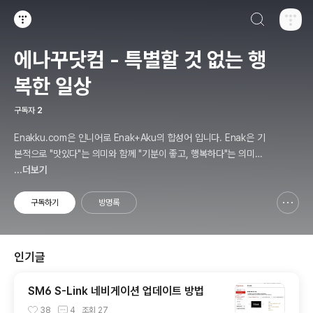
검색하기
티스토리
에나꾸닷컴 - 특별할 것 없는 행
복한 일상
구독자
2
Enakku.com은 인니어로 Enak+Aku의 합성어 입니다. Enak은 기
본적으로 "맛있다"는 의미와 함께 "기분이 좋고, 행복하다"는 의미를
포함한 좋은 단어입니다. 제 블로그를 맛있게 이용하길 희망하며 Ena
...더보기
kku.com 의 이야기를 들려드리겠습니다.
구독하기
방명록
신고하기 레이어
열기
인기글
SM6 S-Link 네비게이션 업데이트 방법
38
4
조회
27