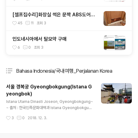
[셀프집수리]화장실 썩은 문짝 ABS도어로
셀프 교체하는 방법
45
11
조회
3
인도네시아에서 탈모약 구매
6
0
조회
3
Bahasa Indonesia/국내여행_Perjalanan Korea
분류 전체보기
주요 글 목록
서울 경복궁 Gyeongbokgung(Istana G
yeongbok)
글 내용
Istana Utama Dinasti Joseon, Gyeongbokgung~
~ 출처 : 한국민족문화대백과 Istana Gyeongbokgung
merupakan istana utama Dinasti Joseon yang di
작성시간
3
0
2018. 12. 3.
dirikan pada tahun 1395. Gyeongbokgung terlet
k di hadapan Gunung Baegaksan, berhadapan G
wanghwamun, gerbang utama ke istana. Di sana